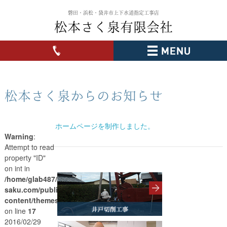
磐田・浜松・袋井市上下水道指定工事店
松本さく泉有限会社
松本さく泉からのお知らせ
ホームページを制作しました。
Warning
:
Attempt to read
property "ID"
on int in
/home/glab487/matsumoto-
saku.com/public_html/wp-
content/themes/matsumoto/archive.php
on line
17
2016/02/29